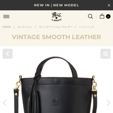
NEW IN｜NEW MODEL
8/17(月)10時まで｜税込11,000円以上で送料無料
0
贈る相手やシーンから選べる、新しいギフトガイド
HOME
|
コレクション
/
ヴィンテージ スムースレザー
/
ハンドバッグ
VINTAGE SMOOTH LEATHER
NEW IN｜COLOR LEATHER