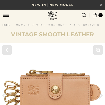
NEW IN｜NEW MODEL
8/17(月)10時まで｜税込11,000円以上で送料無料
0
贈る相手やシーンから選べる、新しいギフトガイド
HOME
|
コレクション
/
ヴィンテージ スムースレザー
/
キーケースコインパース
VINTAGE SMOOTH LEATHER
NEW IN｜COLOR LEATHER