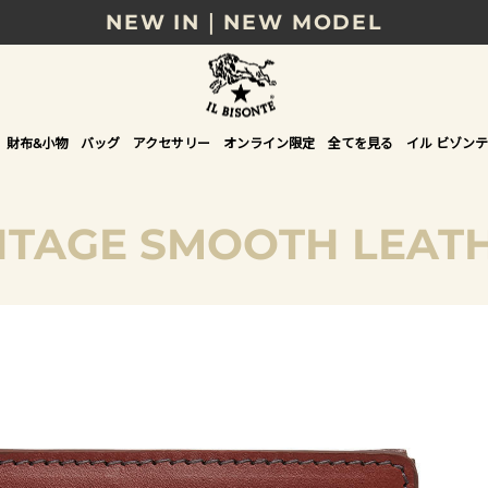
NEW IN｜NEW MODEL
8/17(月)10時まで｜税込11,000円以上で送料無
贈る相手やシーンから選べる、新しいギフトガイ
財布&小物
バッグ
アクセサリー
オンライン限定
全てを見る
イル ビゾンテ
NEW IN｜COLOR LEATHER
NTAGE SMOOTH LEAT