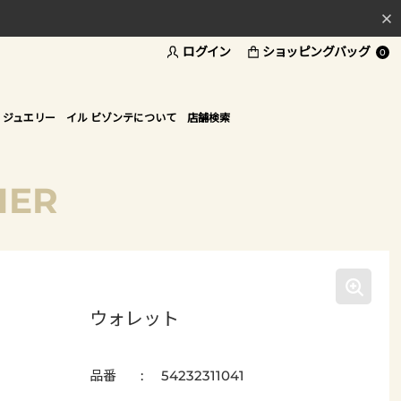
ログイン
ショッピングバッグ
料
0
ド
 ジュエリー
イル ビゾンテについて
店舗検索
HER
ウォレット
品番
54232311041