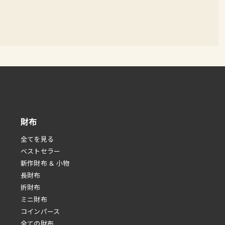
財布
全てを見る
べストセラー
新作財布 & 小物
長財布
折財布
ミニ財布
コインパース
全ての財布