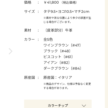
価格
￥41,800
（税込価格）
サイズ
タテ9.5×ヨコ10.5×マチ2cm
※素材や測る位置により多少の誤差が生
じる場合がございます。
素材
〔皮革部分〕牛革
カラー
全5色
ワインブラウン〔#47〕
ブラック〔#48〕
ビスコット〔#61〕
アイアン〔#82〕
ダークブラウン〔#84〕
原産国
原産国：イタリア
※商品のデザイン、仕様は予告なく変更
する場合があります。
カラーチップ