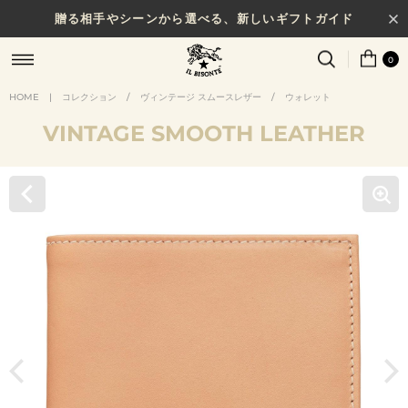
贈る相手やシーンから選べる、新しいギフトガイド
0
HOME
|
コレクション
/
ヴィンテージ スムースレザー
/
ウォレット
VINTAGE SMOOTH LEATHER