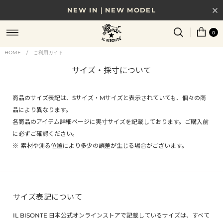
NEW IN｜NEW MODEL
8/17(月)10時まで｜税込11,000円以上で送料無料
0
贈る相手やシーンから選べる、新しいギフトガイド
HOME
ご利用ガイド
/
サイズ・採寸について
NEW IN｜COLOR LEATHER
商品のサイズ表記は、Sサイズ・Mサイズと表示されていても、個々の商
品により異なります。
各商品のアイテム詳細ページに実寸サイズを記載しております。ご購入前
に必ずご確認ください。
素材や測る位置により多少の誤差が生じる場合がございます。
サイズ表記について
IL BISONTE 日本公式オンラインストアで記載しているサイズは、すべて