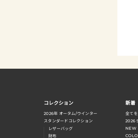
コレクション
新着
2026
年 オータム
/
ウインター
全てを
スタンダードコレクション
2026
NEW
レザーバッグ
COLO
財布