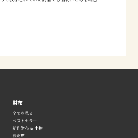
。
財布
全てを見る
べストセラー
新作財布 & 小物
長財布