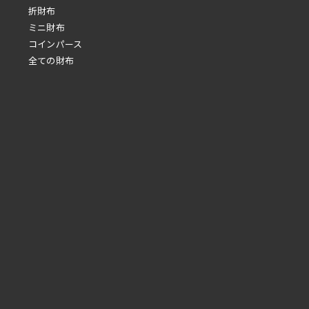
折財布
ミニ財布
コインパース
全ての財布