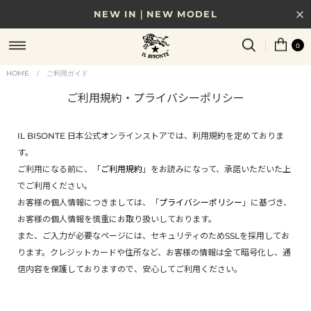
NEW IN｜NEW MODEL
8/17(月)10時まで｜税込11,000円以上で送料無料
0
贈る相手やシーンから選べる、新しいギフトガイド
HOME
ご利用ガイド
/
ご利用規約・プライバシーポリシー
NEW IN｜COLOR LEATHER
IL BISONTE 日本公式オンラインストアでは、利用規約を定めておりま
す。
ご利用になる前に、「
ご利用規約
」をお読みになって、承諾いただいた上
でご利用ください。
お客様の個人情報につきましては、「
プライバシーポリシー
」に基づき、
お客様の個人情報を慎重にお取り扱いしております。
また、ご入力が必要なページには、セキュリティのためSSLを採用してお
ります。クレジットカードや住所など、お客様の情報は全て暗号化し、通
信内容を保護しておりますので、安心してご利用ください。