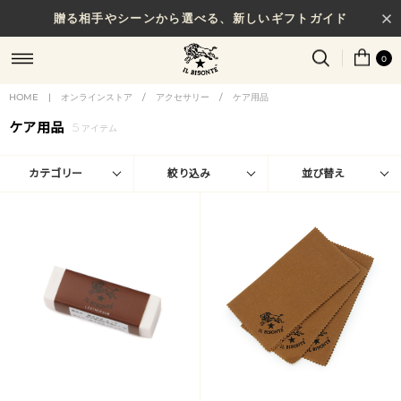
贈る相手やシーンから選べる、新しいギフトガイド
0
HOME
|
オンラインストア
/
アクセサリー
/
ケア用品
ケア用品
5
アイテム
カテゴリー
絞り込み
並び替え