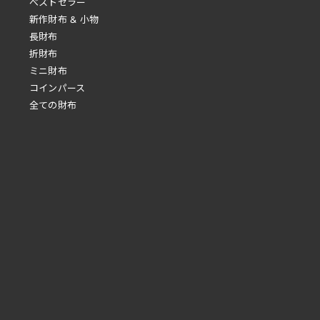
べストセラー
新作財布 & 小物
長財布
折財布
ミニ財布
コインパース
全ての財布