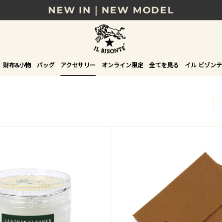
NEW IN｜NEW MODEL
8/17(月)10時まで｜税込11,000円以上で送料無
贈る相手やシーンから選べる、新しいギフトガイ
財布&小物
バッグ
アクセサリー
オンライン限定
全てを見る
イル ビゾンテ
NEW IN｜COLOR LEATHER