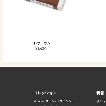
レザーガム
¥1,430 -
コレクション
新着
2026
年 オータム
/
ウインター
全てを