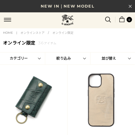
NEW IN｜NEW MODEL
8/17(月)10時まで｜税込11,000円以上で送料無料
0
贈る相手やシーンから選べる、新しいギフトガイド
HOME
|
オンラインストア
/
オンライン限定
オンライン限定
36
NEW IN｜COLOR LEATHER
アイテム
カテゴリー
絞り込み
並び替え