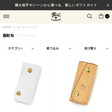
贈る相手やシーンから選べる、新しいギフトガイド
0
HOME
/
オンラインストア
長財布
5130
アイテム
カテゴリー
絞り込み
並び替え