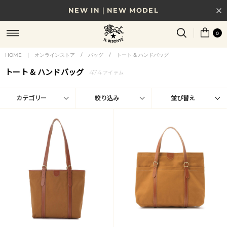
8/17(月)10時まで｜税込11,000円以上で送料無料
贈る相手やシーンから選べる、新しいギフトガイド
0
NEW IN｜COLOR LEATHER
HOME
|
オンラインストア
/
バッグ
/
トート & ハンドバッグ
トート & ハンドバッグ
474
アイテム
カテゴリー
絞り込み
並び替え