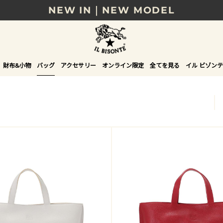
NEW IN｜NEW MODEL
8/17(月)10時まで｜税込11,000円以上で送料無
贈る相手やシーンから選べる、新しいギフトガイ
財布&小物
バッグ
アクセサリー
オンライン限定
全てを見る
イル ビゾンテ
NEW IN｜COLOR LEATHER