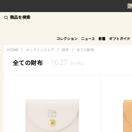
商品を検索
コレクション
ニュース
新着
ギフトガイド
HOME
|
オンラインストア
/
財布
/
全ての財布
1627
全ての財布
アイテム