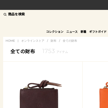
商品を検索
コレクション
ニュース
新着
ギフトガイド
HOME
|
オンラインストア
/
財布
/
全ての財布
1753
全ての財布
アイテム