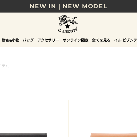
NEW IN｜NEW MODEL
8/17(月)10時まで｜税込11,000円以上で送料無
贈る相手やシーンから選べる、新しいギフトガイ
財布&小物
バッグ
アクセサリー
オンライン限定
全てを見る
イル ビゾンテ
NEW IN｜COLOR LEATHER
イテム