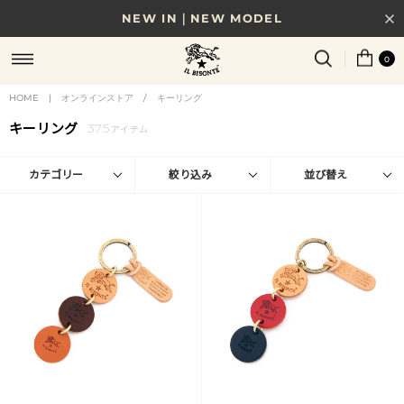
NEW IN｜NEW MODEL
8/17(月)10時まで｜税込11,000円以上で送料無料
0
贈る相手やシーンから選べる、新しいギフトガイド
HOME
|
オンラインストア
/
キーリング
キーリング
375
NEW IN｜COLOR LEATHER
アイテム
カテゴリー
絞り込み
並び替え