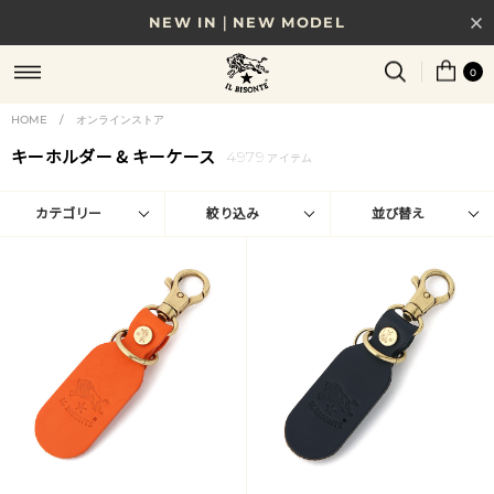
NEW IN｜NEW MODEL
8/17(月)10時まで｜税込11,000円以上で送料無料
0
贈る相手やシーンから選べる、新しいギフトガイド
HOME
/
オンラインストア
キーホルダー & キーケース
4979
NEW IN｜COLOR LEATHER
アイテム
カテゴリー
絞り込み
並び替え