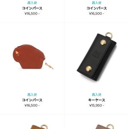
再入荷
再入荷
コインパース
コインパース
¥16,500 -
¥16,500 -
再入荷
再入荷
コインパース
キーケース
¥16,500 -
¥15,950 -