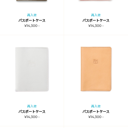
再入荷
再入荷
パスポートケース
パスポートケース
¥14,300 -
¥14,300 -
再入荷
再入荷
パスポートケース
パスポートケース
¥14,300 -
¥14,300 -