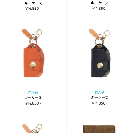
キーケース
キーケース
¥14,850 -
¥14,850 -
再入荷
再入荷
キーケース
キーケース
¥14,850 -
¥14,850 -