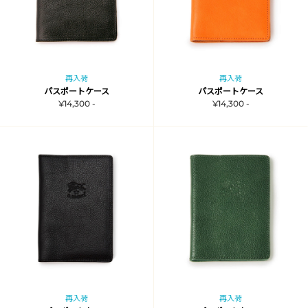
再入荷
再入荷
パスポートケース
パスポートケース
¥14,300 -
¥14,300 -
再入荷
再入荷