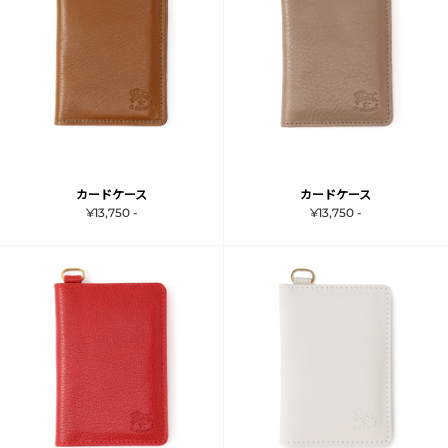
カードケース
カードケース
¥13,750 -
¥13,750 -