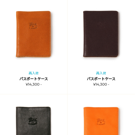
再入荷
再入荷
パスポートケース
パスポートケース
¥14,300 -
¥14,300 -