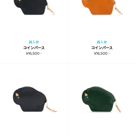
再入荷
再入荷
コインパース
コインパース
¥16,500 -
¥16,500 -