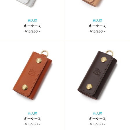
再入荷
再入荷
キーケース
キーケース
¥15,950 -
¥15,950 -
再入荷
再入荷
キーケース
キーケース
¥15,950 -
¥15,950 -