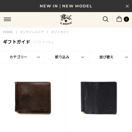
NEW IN｜NEW MODEL
8/17(月)10時まで｜税込11,000円以上で送料無料
0
贈る相手やシーンから選べる、新しいギフトガイド
HOME
|
オンラインストア
/
ギフトガイド
ギフトガイド
1051
NEW IN｜COLOR LEATHER
アイテム
カテゴリー
絞り込み
並び替え