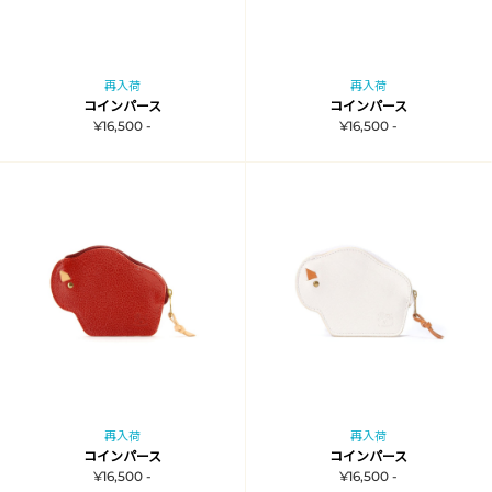
再入荷
再入荷
コインパース
コインパース
¥16,500 -
¥16,500 -
再入荷
再入荷
コインパース
コインパース
¥16,500 -
¥16,500 -