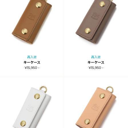
再入荷
再入荷
キーケース
キーケース
¥15,950 -
¥15,950 -