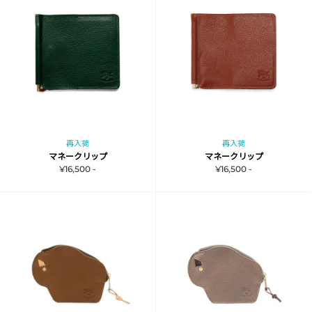
再入荷
再入荷
マネークリップ
マネークリップ
¥16,500 -
¥16,500 -