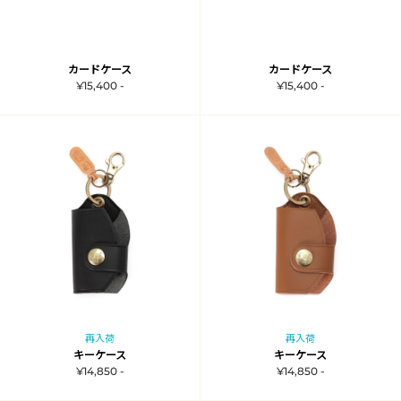
カードケース
カードケース
¥15,400 -
¥15,400 -
再入荷
再入荷
キーケース
キーケース
¥14,850 -
¥14,850 -