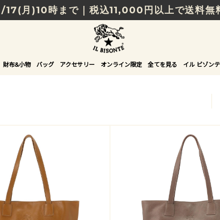
8/17(月)10時まで｜税込11,000円以上で送料無
贈る相手やシーンから選べる、新しいギフトガイ
NEW IN｜COLOR LEATHER
財布&小物
バッグ
アクセサリー
オンライン限定
全てを見る
イル ビゾンテ