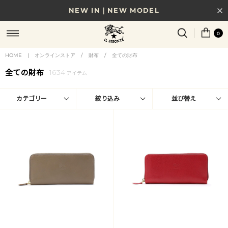
NEW IN｜NEW MODEL
8/17(月)10時まで｜税込11,000円以上で送料無料
0
贈る相手やシーンから選べる、新しいギフトガイド
HOME
|
オンラインストア
/
財布
/
全ての財布
全ての財布
1634
NEW IN｜COLOR LEATHER
アイテム
カテゴリー
絞り込み
並び替え