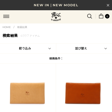
NEW IN｜NEW MODEL
8/17(月)10時まで｜税込11,000円以上で送料無料
0
贈る相手やシーンから選べる、新しいギフトガイド
HOME
/
検索結果
検索結果
4997
NEW IN｜COLOR LEATHER
アイテム
絞り込み
並び替え
検索条件：