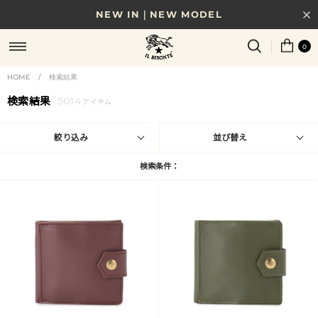
NEW IN｜NEW MODEL
8/17(月)10時まで｜税込11,000円以上で送料無料
0
贈る相手やシーンから選べる、新しいギフトガイド
HOME
/
検索結果
検索結果
5014
NEW IN｜COLOR LEATHER
アイテム
絞り込み
並び替え
検索条件：