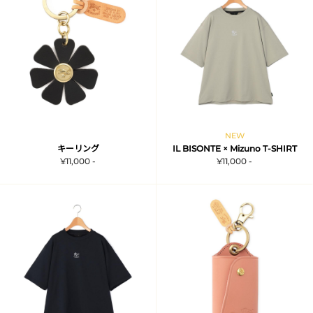
NEW
キーリング
IL BISONTE × Mizuno T-SHIRT
¥11,000 -
¥11,000 -