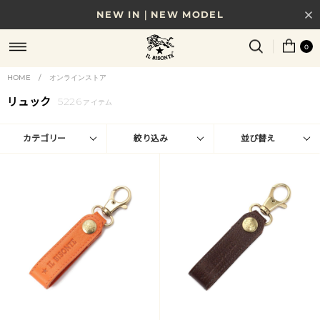
8/17(月)10時まで｜税込11,000円以上で送料無料
0
贈る相手やシーンから選べる、新しいギフトガイド
HOME
/
オンラインストア
NEW IN｜COLOR LEATHER
リュック
5226
アイテム
カテゴリー
絞り込み
並び替え