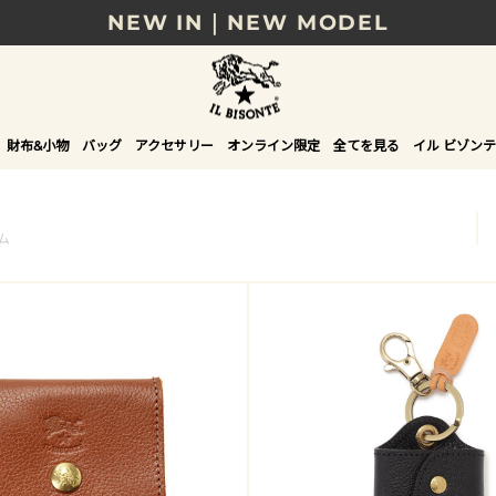
NEW IN｜NEW MODEL
8/17(月)10時まで｜税込11,000円以上で送料無
贈る相手やシーンから選べる、新しいギフトガイ
財布&小物
バッグ
アクセサリー
オンライン限定
全てを見る
イル ビゾンテ
NEW IN｜COLOR LEATHER
ム