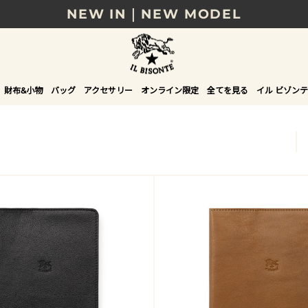
NEW IN｜NEW MODEL
8/17(月)10時まで｜税込11,000円以上で送料無
贈る相手やシーンから選べる、新しいギフトガイ
財布&小物
バッグ
アクセサリー
オンライン限定
全てを見る
イル ビゾンテ
NEW IN｜COLOR LEATHER