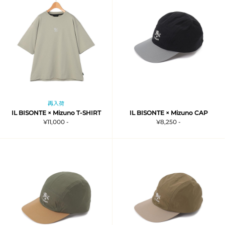
再入荷
IL BISONTE × Mizuno T-SHIRT
IL BISONTE × Mizuno CAP
¥11,000 -
¥8,250 -