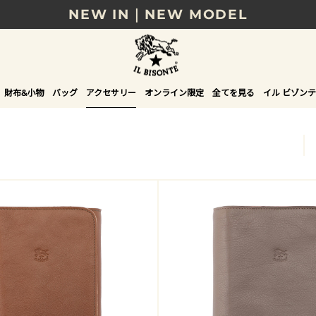
8/17(月)10時まで｜税込11,000円以上で送料無
贈る相手やシーンから選べる、新しいギフトガイ
NEW IN｜COLOR LEATHER
財布&小物
バッグ
アクセサリー
オンライン限定
全てを見る
イル ビゾンテ