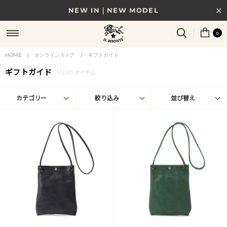
8/17(月)10時まで｜税込11,000円以上で送料無料
0
贈る相手やシーンから選べる、新しいギフトガイド
HOME
|
オンラインストア
/
ギフトガイド
NEW IN｜COLOR LEATHER
ギフトガイド
1049
アイテム
カテゴリー
絞り込み
並び替え