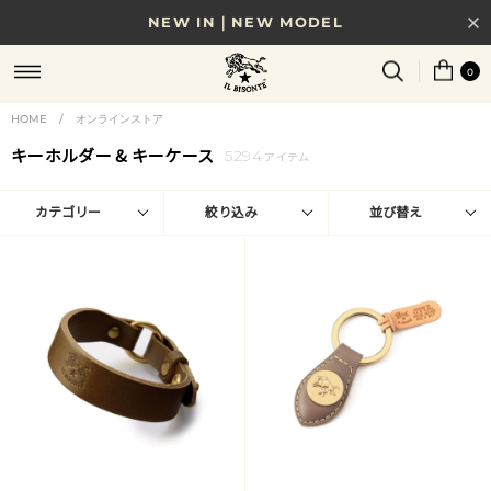
NEW IN｜NEW MODEL
8/17(月)10時まで｜税込11,000円以上で送料無料
0
贈る相手やシーンから選べる、新しいギフトガイド
HOME
/
オンラインストア
キーホルダー & キーケース
5294
NEW IN｜COLOR LEATHER
アイテム
カテゴリー
絞り込み
並び替え