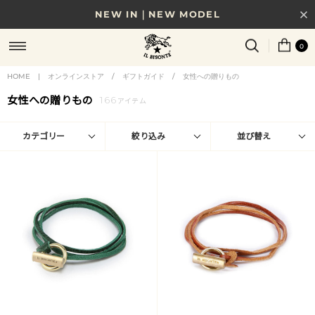
NEW IN｜NEW MODEL
8/17(月)10時まで｜税込11,000円以上で送料無料
0
贈る相手やシーンから選べる、新しいギフトガイド
HOME
|
オンラインストア
/
ギフトガイド
/
女性への贈りもの
女性への贈りもの
166
NEW IN｜COLOR LEATHER
アイテム
カテゴリー
絞り込み
並び替え