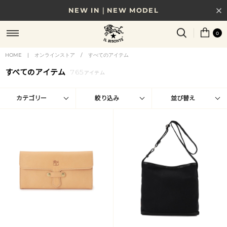
NEW IN｜NEW MODEL
8/17(月)10時まで｜税込11,000円以上で送料無料
0
贈る相手やシーンから選べる、新しいギフトガイド
HOME
|
オンラインストア
/
すべてのアイテム
すべてのアイテム
765
NEW IN｜COLOR LEATHER
アイテム
カテゴリー
絞り込み
並び替え