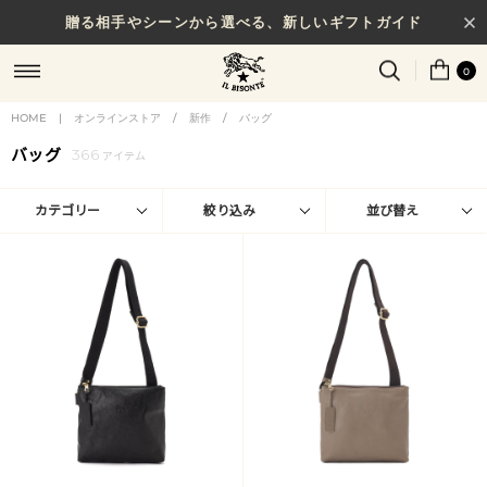
贈る相手やシーンから選べる、新しいギフトガイド
0
HOME
|
オンラインストア
/
新作
/
バッグ
バッグ
366
アイテム
カテゴリー
絞り込み
並び替え