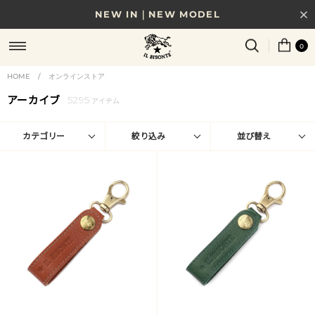
8/17(月)10時まで｜税込11,000円以上で送料無料
贈る相手やシーンから選べる、新しいギフトガイド
0
NEW IN｜COLOR LEATHER
HOME
/
オンラインストア
アーカイブ
5295
アイテム
カテゴリー
絞り込み
並び替え