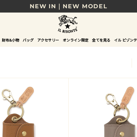
NEW IN｜NEW MODEL
8/17(月)10時まで｜税込11,000円以上で送料無
贈る相手やシーンから選べる、新しいギフトガイ
財布&小物
バッグ
アクセサリー
オンライン限定
全てを見る
イル ビゾンテ
NEW IN｜COLOR LEATHER