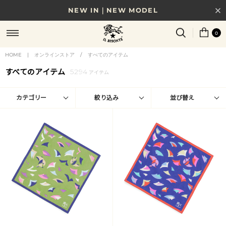
NEW IN｜NEW MODEL
8/17(月)10時まで｜税込11,000円以上で送料無料
0
贈る相手やシーンから選べる、新しいギフトガイド
HOME
|
オンラインストア
/
すべてのアイテム
すべてのアイテム
5294
NEW IN｜COLOR LEATHER
アイテム
カテゴリー
絞り込み
並び替え