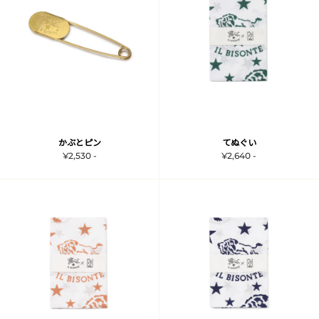
かぶとピン
てぬぐい
¥2,530 -
¥2,640 -