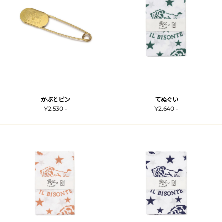
かぶとピン
てぬぐい
¥2,530 -
¥2,640 -