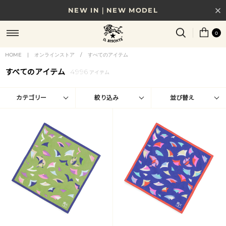
NEW IN｜NEW MODEL
8/17(月)10時まで｜税込11,000円以上で送料無料
0
贈る相手やシーンから選べる、新しいギフトガイド
HOME
|
オンラインストア
/
すべてのアイテム
すべてのアイテム
4996
NEW IN｜COLOR LEATHER
アイテム
カテゴリー
絞り込み
並び替え