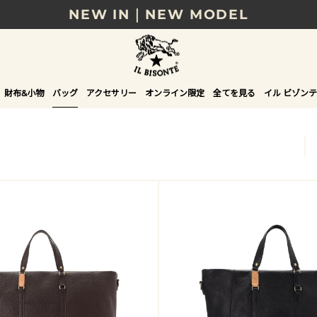
NEW IN｜NEW MODEL
8/17(月)10時まで｜税込11,000円以上で送料無
贈る相手やシーンから選べる、新しいギフトガイ
財布&小物
バッグ
アクセサリー
オンライン限定
全てを見る
イル ビゾンテ
NEW IN｜COLOR LEATHER