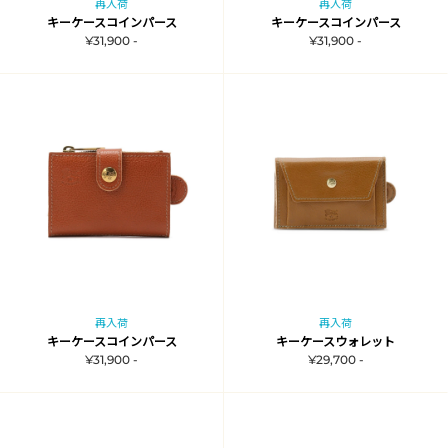
再入荷
再入荷
キーケースコインパース
キーケースコインパース
¥31,900 -
¥31,900 -
再入荷
再入荷
キーケースコインパース
キーケースウォレット
¥31,900 -
¥29,700 -