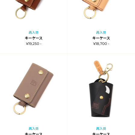
再入荷
再入荷
キーケース
キーケース
¥19,250 -
¥18,700 -
再入荷
再入荷
キーケース
キーケース