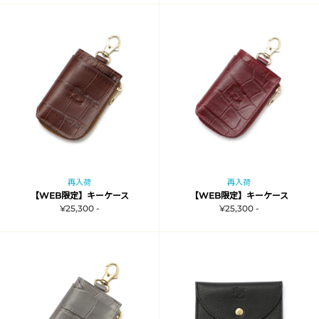
再入荷
再入荷
【WEB限定】キーケース
【WEB限定】キーケース
¥25,300 -
¥25,300 -