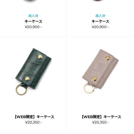
再入荷
再入荷
キーケース
キーケース
¥20,900 -
¥20,900 -
【WEB限定】キーケース
【WEB限定】キーケース
¥20,350 -
¥20,350 -