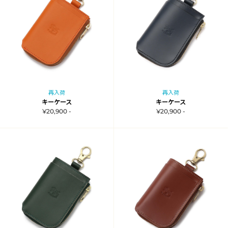
再入荷
再入荷
キーケース
キーケース
¥20,900 -
¥20,900 -