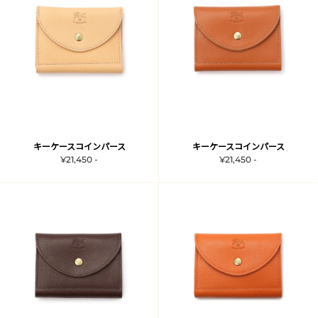
キーケースコインパース
キーケースコインパース
¥21,450 -
¥21,450 -