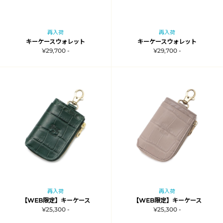
再入荷
再入荷
キーケースウォレット
キーケースウォレット
¥29,700 -
¥29,700 -
再入荷
再入荷
【WEB限定】キーケース
【WEB限定】キーケース
¥25,300 -
¥25,300 -