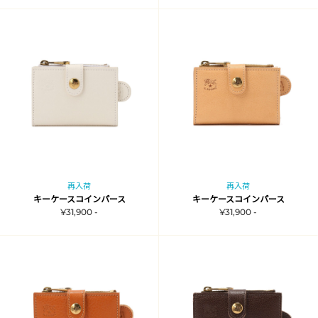
再入荷
再入荷
キーケースコインパース
キーケースコインパース
¥31,900 -
¥31,900 -