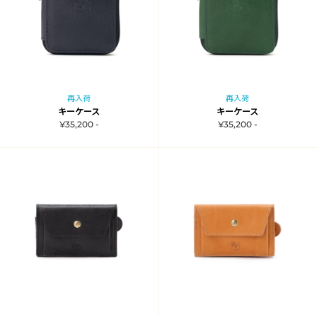
再入荷
再入荷
キーケース
キーケース
¥35,200 -
¥35,200 -