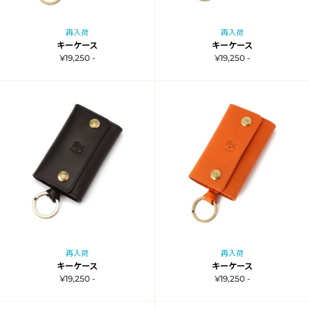
再入荷
再入荷
キーケース
キーケース
¥19,250 -
¥19,250 -
再入荷
再入荷
キーケース
キーケース
¥19,250 -
¥19,250 -