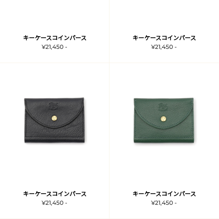
キーケースコインパース
キーケースコインパース
¥21,450 -
¥21,450 -
キーケースコインパース
キーケースコインパース
¥21,450 -
¥21,450 -