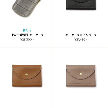
再入荷
【WEB限定】キーケース
キーケースコインパース
¥25,300 -
¥21,450 -