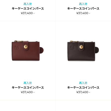
再入荷
再入荷
キーケースコインパース
キーケースコインパース
¥37,400 -
¥37,400 -
再入荷
再入荷
キーケースコインパース
キーケースコインパース
¥37,400 -
¥37,400 -