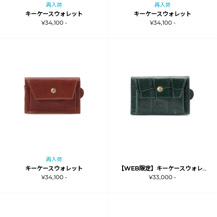
再入荷
再入荷
キーケースウォレット
キーケースウォレット
¥34,100 -
¥34,100 -
再入荷
キーケースウォレット
【WEB限定】キーケースウォレット
¥34,100 -
¥33,000 -