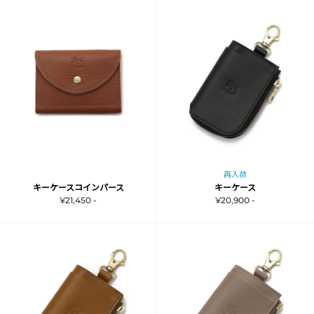
再入荷
キーケースコインパース
キーケース
¥21,450 -
¥20,900 -