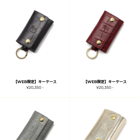
【WEB限定】キーケース
【WEB限定】キーケース
¥20,350 -
¥20,350 -