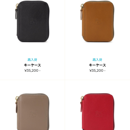
再入荷
再入荷
キーケース
キーケース
¥35,200 -
¥35,200 -