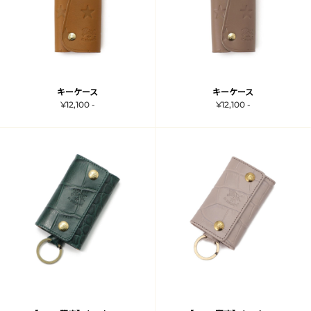
キーケース
キーケース
¥12,100 -
¥12,100 -