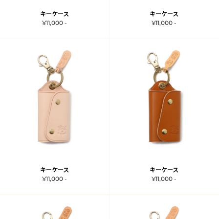
キーケース
キーケース
¥11,000 -
¥11,000 -
キーケース
キーケース
¥11,000 -
¥11,000 -