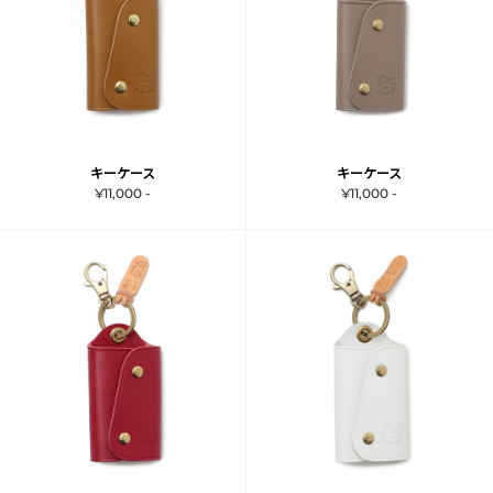
キーケース
キーケース
¥11,000 -
¥11,000 -