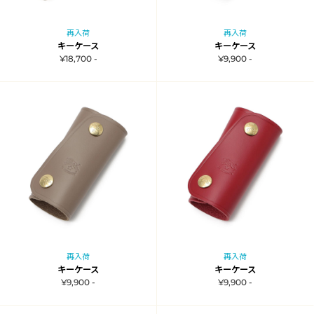
再入荷
再入荷
キーケース
キーケース
¥18,700 -
¥9,900 -
再入荷
再入荷
キーケース
キーケース
¥9,900 -
¥9,900 -