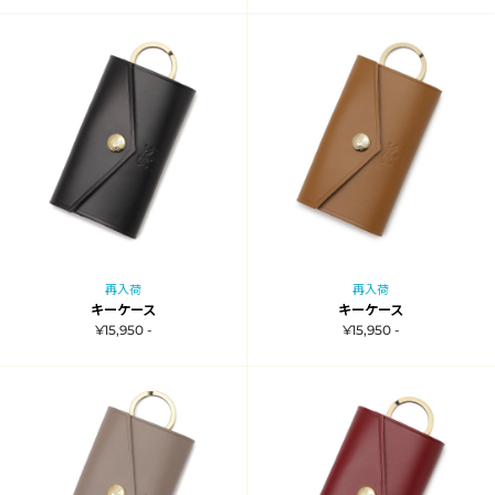
再入荷
再入荷
キーケース
キーケース
¥15,950 -
¥15,950 -