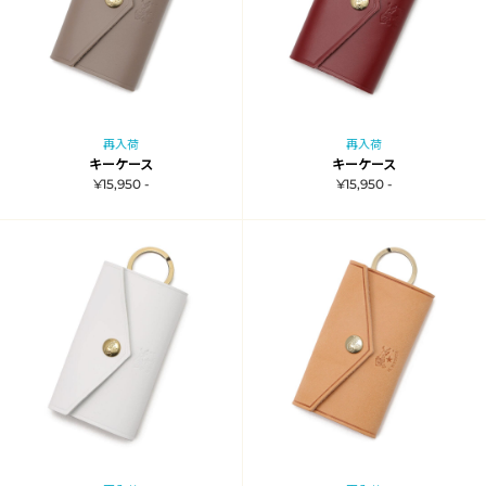
再入荷
再入荷
キーケース
キーケース
¥15,950 -
¥15,950 -