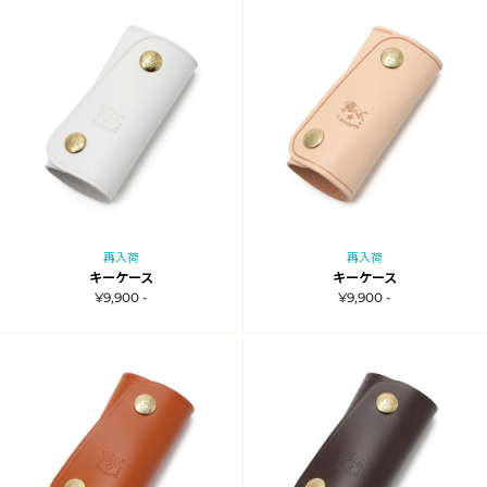
再入荷
再入荷
キーケース
キーケース
¥9,900 -
¥9,900 -