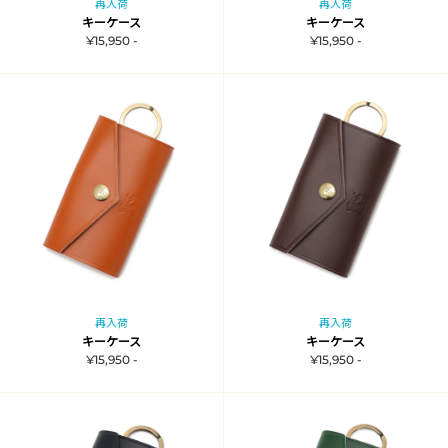
再入荷
再入荷
キーケース
キーケース
¥15,950 -
¥15,950 -
再入荷
再入荷
キーケース
キーケース
¥15,950 -
¥15,950 -