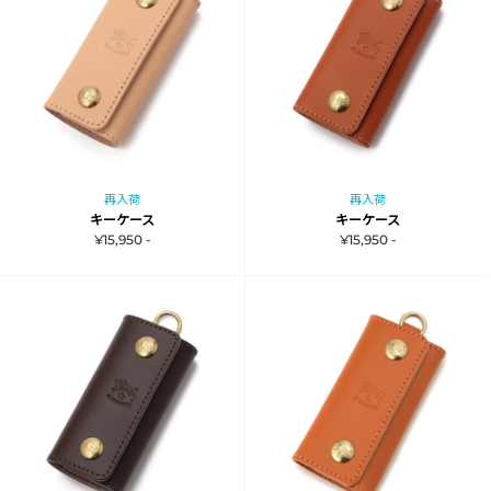
再入荷
再入荷
キーケース
キーケース
¥15,950 -
¥15,950 -