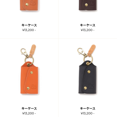
キーケース
キーケース
¥13,200 -
¥13,200 -
キーケース
キーケース
¥13,200 -
¥13,200 -