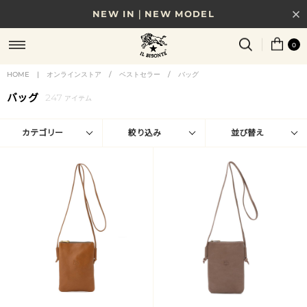
NEW IN｜NEW MODEL
8/17(月)10時まで｜税込11,000円以上で送料無料
0
贈る相手やシーンから選べる、新しいギフトガイド
HOME
|
オンラインストア
/
ベストセラー
/
バッグ
バッグ
247
NEW IN｜COLOR LEATHER
アイテム
カテゴリー
絞り込み
並び替え